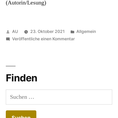
(Autorin/Lesung)
Veröffentlicht
Veröffentlicht
AU
23. Oktober 2021
Allgemein
von
zu
in
Veröffentliche einen Kommentar
Messages
from
the
death
Finden
corner
(Art
expressions
Suchen
in
nach:
Corona
times)