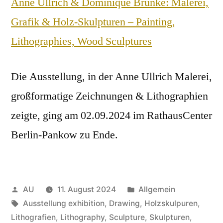
Anne Ullrich & Dominique Brunke: Malerei,
Grafik & Holz-Skulpturen – Painting,
Lithographies, Wood Sculptures
Die Ausstellung, in der Anne Ullrich Malerei,
großformatige Zeichnungen & Lithographien
zeigte, ging am 02.09.2024 im RathausCenter
Berlin-Pankow zu Ende.
Veröffentlicht
Veröffentlicht
AU
11. August 2024
Allgemein
von
Schlagwörter:
in
Ausstellung exhibition
,
Drawing
,
Holzskulpuren
,
Lithografien
,
Lithography
,
Sculpture
,
Skulpturen
,