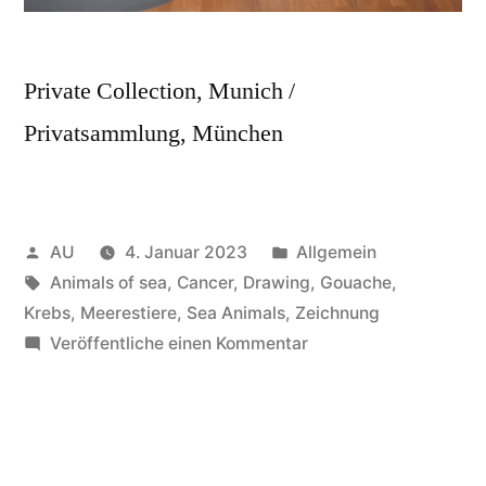
Private Collection, Munich /
Privatsammlung, München
Veröffentlicht
Veröffentlicht
AU
4. Januar 2023
Allgemein
von
Schlagwörter:
in
Animals of sea
,
Cancer
,
Drawing
,
Gouache
,
Krebs
,
Meerestiere
,
Sea Animals
,
Zeichnung
zu
Veröffentliche einen Kommentar
„Krebs
/Cancer“
(Series
„Sea