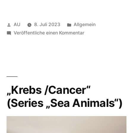
Veröffentlicht
Veröffentlicht
AU
8. Juli 2023
Allgemein
von
in
zu
Veröffentliche einen Kommentar
Anne
Ullrich
:
Watercolour
works
„Krebs /Cancer“
(Series „Sea Animals“)