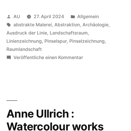
Veröffentlicht
Veröffentlicht
AU
27. April 2024
Allgemein
von
Schlagwörter:
in
abstrakte Malerei
,
Abstraktion
,
Archäologie
,
Ausdruck der Linie
,
Landschaftsraum
,
Linienzeichnung
,
Pinselspur
,
Pinselzeichnung
,
Raumlandschaft
zu
Veröffentliche einen Kommentar
Anne
Ullrich:
Space
–
Line
–
Anne Ullrich :
Trace
Watercolour works