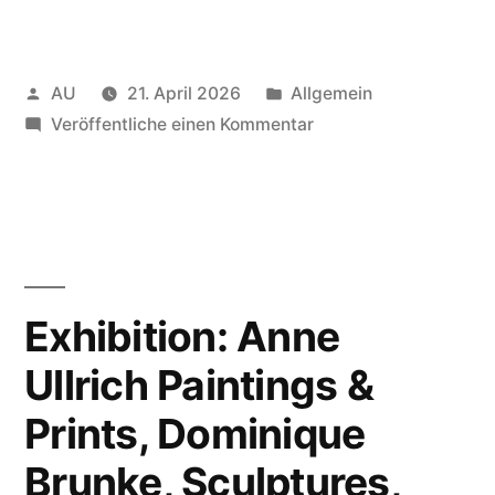
Veröffentlicht
Veröffentlicht
AU
21. April 2026
Allgemein
von
in
zu
Veröffentliche einen Kommentar
Exhibition
Anne
Ullrich:
Deeptime
–
Tiefenzeit
Exhibition: Anne
Ullrich Paintings &
Prints, Dominique
Brunke, Sculptures,