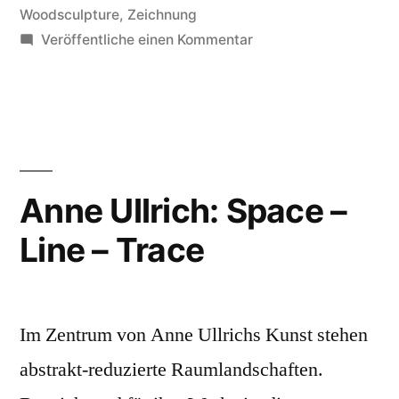
Woodsculpture
,
Zeichnung
zu
Veröffentliche einen Kommentar
Exhibition:
Anne
Ullrich
Paintings
&
Prints,
Anne Ullrich: Space –
Dominique
Line – Trace
Brunke,
Sculptures,
Berlin
Im Zentrum von Anne Ullrichs Kunst stehen
abstrakt-reduzierte Raumlandschaften.